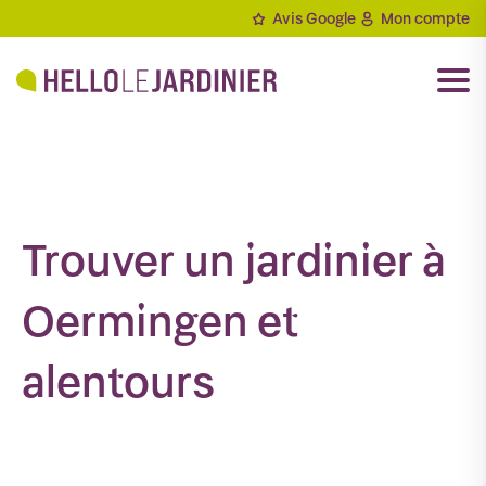
Aller
Avis Google
Mon compte
au
contenu
Trouver un jardinier à
Oermingen et
alentours