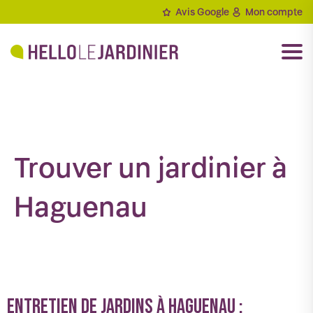
Aller
Avis Google
Mon compte
au
contenu
Trouver un jardinier à
Haguenau
Entretien de jardins à Haguenau :